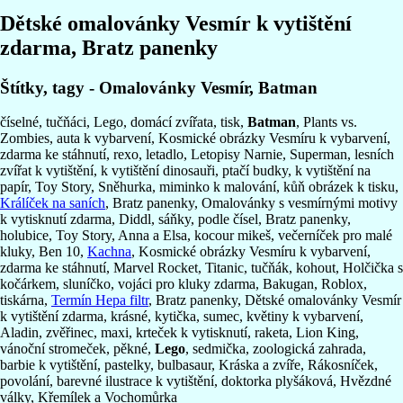
Dětské omalovánky Vesmír k vytištění
zdarma, Bratz panenky
Štítky, tagy - Omalovánky Vesmír, Batman
číselné, tučňáci, Lego, domácí zvířata, tisk,
Batman
, Plants vs.
Zombies, auta k vybarvení, Kosmické obrázky Vesmíru k vybarvení,
zdarma ke stáhnutí, rexo, letadlo, Letopisy Narnie, Superman, lesních
zvířat k vytištění, k vytištění dinosauři, ptačí budky, k vytištění na
papír, Toy Story, Sněhurka, miminko k malování, kůň obrázek k tisku,
Králíček na saních
, Bratz panenky, Omalovánky s vesmírnými motivy
k vytisknutí zdarma, Diddl, sáňky, podle čísel, Bratz panenky,
holubice, Toy Story, Anna a Elsa, kocour mikeš, večerníček pro malé
kluky, Ben 10,
Kachna
, Kosmické obrázky Vesmíru k vybarvení,
zdarma ke stáhnutí, Marvel Rocket, Titanic, tučňák, kohout, Holčička s
kočárkem, sluníčko, vojáci pro kluky zdarma, Bakugan, Roblox,
tiskárna,
Termín Hepa filtr
, Bratz panenky, Dětské omalovánky Vesmír
k vytištění zdarma, krásné, kytička, sumec, květiny k vybarvení,
Aladin, zvěřinec, maxi, krteček k vytisknutí, raketa, Lion King,
vánoční stromeček, pěkné,
Lego
, sedmička, zoologická zahrada,
barbie k vytištění, pastelky, bulbasaur, Kráska a zvíře, Rákosníček,
povolání, barevné ilustrace k vytištění, doktorka plyšáková, Hvězdné
války, Křemílek a Vochomůrka