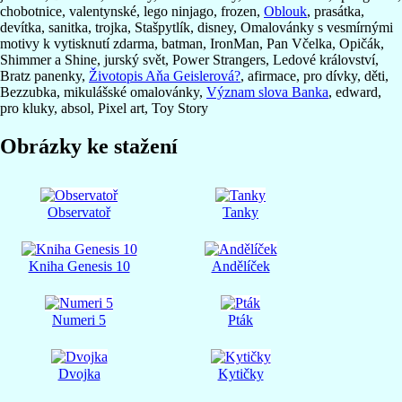
chobotnice, valentynské, lego ninjago, frozen,
Oblouk
, prasátka,
devítka, sanitka, trojka, Stašpytlík, disney, Omalovánky s vesmírnými
motivy k vytisknutí zdarma, batman, IronMan, Pan Včelka, Opičák,
Shimmer a Shine, jurský svět, Power Strangers, Ledové království,
Bratz panenky,
Životopis Aňa Geislerová?
, afirmace, pro dívky, děti,
Bezzubka, mikulášské omalovánky,
Význam slova Banka
, edward,
pro kluky, absol, Pixel art, Toy Story
Obrázky ke stažení
Observatoř
Tanky
Kniha Genesis 10
Andělíček
Numeri 5
Pták
Dvojka
Kytičky