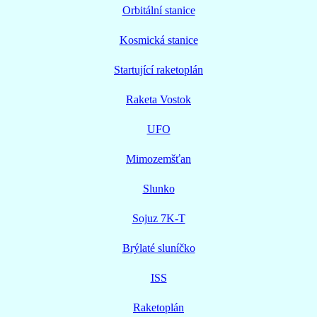
Orbitální stanice
Kosmická stanice
Startující raketoplán
Raketa Vostok
UFO
Mimozemšťan
Slunko
Sojuz 7K-T
Brýlaté sluníčko
ISS
Raketoplán