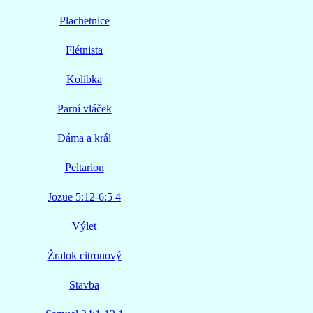
Plachetnice
Flétnista
Kolíbka
Parní vláček
Dáma a král
Peltarion
Jozue 5:12-6:5 4
Výlet
Žralok citronový
Stavba