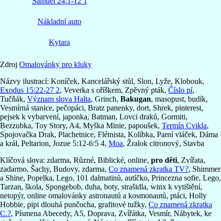
Samuel 24:1-12 1
Nákladní auto
Kytara
Zdroj
Omalovánky pro kluky
Názvy ilustrací: Koníček, Kancelářský stůl, Slon, Lyže, Klobouk,
Exodus 15:22-27 2
, Veverka s oříškem, Zpěvný pták,
Číslo pí
,
Tučňák,
Význam slova Halta
, Grinch,
Bakugan
, masopust, budík,
Vesmírná stanice, pečopáci, Bratz panenky, dort, Shrek, pinterest,
pejsek k vybarvení, japonka, Batman, Lovci draků, Gormiti,
Bezzubka, Toy Story, A4, Myška Minie, papoušek,
Termín Cvikla
,
Spojovačka Drak, Plachetnice, Flétnista, Kolíbka, Parní vláček, Dáma
a král, Peltarion, Jozue 5:12-6:5 4,
Moa
, Žralok citronový, Stavba
Klíčová slova: zdarma, Různé, Biblické, online,
pro děti
, Zvířata,
zadarmo, Šachy, Budovy, zdarma,
Co znamená zkratka TV?
, Shimmer
a Shine, Popelka, Lego, 101 dalmatinů, autíčko, Princezna sofie, Lego,
Tarzan, škola, Spongebob, duha, boty, strašidla, winx k vytištění,
netopýr, online omalovánky astronautů a kosmonautů, ptáci, Holly
Hobbie, pipi dlouhá punčocha, grafitové tužky,
Co znamená zkratka
C.?
, Písmena Abecedy, A5, Doprava, Zvířátka, Vesmír, Nábytek, ke