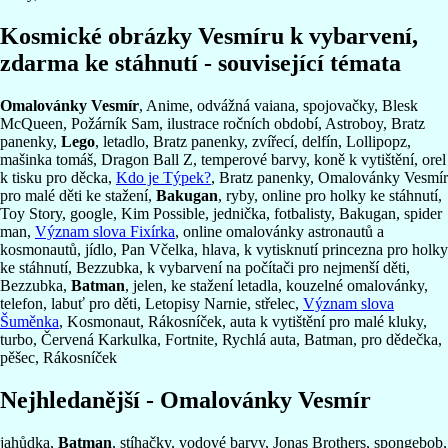
Kosmické obrázky Vesmíru k vybarvení,
zdarma ke stáhnutí - související témata
Omalovánky Vesmír
, Anime, odvážná vaiana, spojovačky, Blesk
McQueen, Požárník Sam, ilustrace ročních období, Astroboy, Bratz
panenky,
Lego
, letadlo, Bratz panenky, zvířecí, delfín, Lollipopz,
mašinka tomáš, Dragon Ball Z, temperové barvy, koně k vytištění, orel
k tisku pro děcka,
Kdo je Týpek?
, Bratz panenky, Omalovánky Vesmír
pro malé děti ke stažení,
Bakugan
, ryby, online pro holky ke stáhnutí,
Toy Story, google, Kim Possible, jednička, fotbalisty, Bakugan, spider
man,
Význam slova Fixírka
, online omalovánky astronautů a
kosmonautů, jídlo, Pan Včelka, hlava, k vytisknutí princezna pro holky
ke stáhnutí, Bezzubka, k vybarvení na počítači pro nejmenší děti,
Bezzubka,
Batman
, jelen, ke stažení letadla, kouzelné omalovánky,
telefon, labuť pro děti, Letopisy Narnie, střelec,
Význam slova
Šuměnka
, Kosmonaut, Rákosníček, auta k vytištění pro malé kluky,
turbo, Červená Karkulka, Fortnite, Rychlá auta, Batman, pro dědečka,
pěšec, Rákosníček
Nejhledanější - Omalovánky Vesmír
jahůdka,
Batman
, stíhačky, vodové barvy, Jonas Brothers, spongebob,