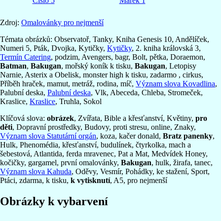
Číslo 5
Marek 1
Zdroj:
Omalovánky pro nejmenší
Témata obrázků: Observatoř, Tanky, Kniha Genesis 10, Andělíček,
Numeri 5, Pták, Dvojka, Kytičky,
Kytičky
, 2. kniha královská 3,
Termín Catering
, podzim, Avengers, bagr, Bolt, pětka, Doraemon,
Batman
,
Bakugan
, mořský koník k tisku,
Bakugan
, Letopisy
Narnie, Asterix a Obelisk, monster high k tisku, zadarmo , cirkus,
Příběh hraček, mamut, metráž, rodina, míč,
Význam slova Kovadlina
,
Palubní deska,
Palubní deska
, Vlk, Abeceda, Chleba, Stromeček,
Kraslice,
Kraslice
, Truhla, Sokol
Klíčová slova:
obrázek
, Zvířata, Bible a křesťanství, Květiny,
pro
děti
, Dopravní prostředky, Budovy, proti stresu, online, Znaky,
Význam slova Statutární orgán
, koza, kačer donald,
Bratz panenky
,
Hulk, Phenomédia, křesťanství, budulínek, čtyrkolka, mach a
šebestová, Atlantida, ferda mravenec, Pat a Mat, Medvídek Honey,
kočičky, gargamel, první omalovánky,
Bakugan
, hulk, žirafa, tanec,
Význam slova Kahuda
, Oděvy, Vesmír, Pohádky, ke stažení, Sport,
Ptáci, zdarma, k tisku,
k vytisknutí
, A5, pro nejmenší
Obrázky k vybarvení