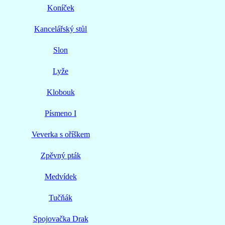
Koníček
Kancelářský stůl
Slon
Lyže
Klobouk
Písmeno I
Veverka s oříškem
Zpěvný pták
Medvídek
Tučňák
Spojovačka Drak