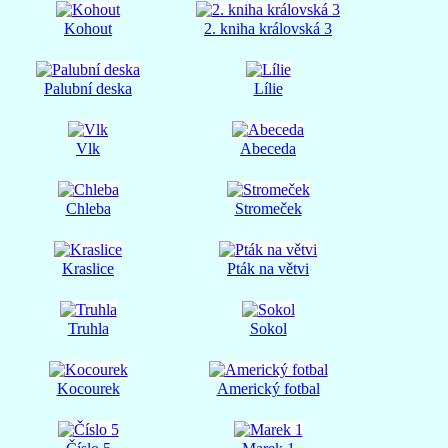
Kohout
2. kniha královská 3
Palubní deska
Lílie
Vlk
Abeceda
Chleba
Stromeček
Kraslice
Pták na větvi
Truhla
Sokol
Kocourek
Americký fotbal